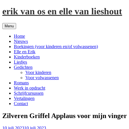
Spring
erik van os en elle van lieshout
naar
inhoud
Menu
Home
Nieuws
Boekingen (voor kinderen en/of volwassenen)
Elle en Erik
Kinderboeken
Liedjes
Gedichten
Voor kinderen
Voor volwassenen
Romans
Werk in opdracht
Schrijfcursussen
Vertalingen
Contact
Zilveren Griffel Applaus voor mijn vinger
10 juli 2023
10 juli 2023