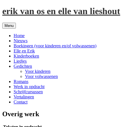
Spring
erik van os en elle van lieshout
naar
inhoud
Menu
Home
Nieuws
Boekingen (voor kinderen en/of volwassenen)
Elle en Erik
Kinderboeken
Liedjes
Gedichten
Voor kinderen
Voor volwassenen
Romans
Werk in opdracht
Schrijfcursussen
Vertalingen
Contact
Overig werk
Teksten in opdracht