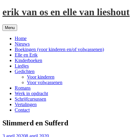
Spring
erik van os en elle van lieshout
naar
inhoud
Menu
Home
Nieuws
Boekingen (voor kinderen en/of volwassenen)
Elle en Erik
Kinderboeken
Liedjes
Gedichten
Voor kinderen
Voor volwassenen
Romans
Werk in opdracht
Schrijfcursussen
Vertalingen
Contact
Slimmerd en Sufferd
3 april 2020
8 april 2020