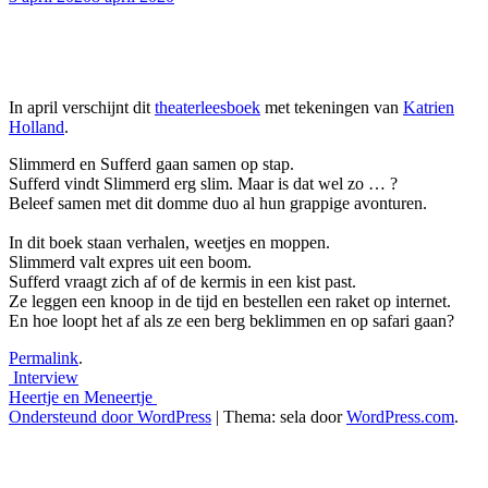
In april verschijnt dit
theaterleesboek
met tekeningen van
Katrien
Holland
.
Slimmerd en Sufferd gaan samen op stap.
Sufferd vindt Slimmerd erg slim. Maar is dat wel zo … ?
Beleef samen met dit domme duo al hun grappige avonturen.
In dit boek staan verhalen, weetjes en moppen.
Slimmerd valt expres uit een boom.
Sufferd vraagt zich af of de kermis in een kist past.
Ze leggen een knoop in de tijd en bestellen een raket op internet.
En hoe loopt het af als ze een berg beklimmen en op safari gaan?
Permalink
.
Berichtnavigatie
Interview
Heertje en Meneertje
Ondersteund door WordPress
|
Thema: sela door
WordPress.com
.