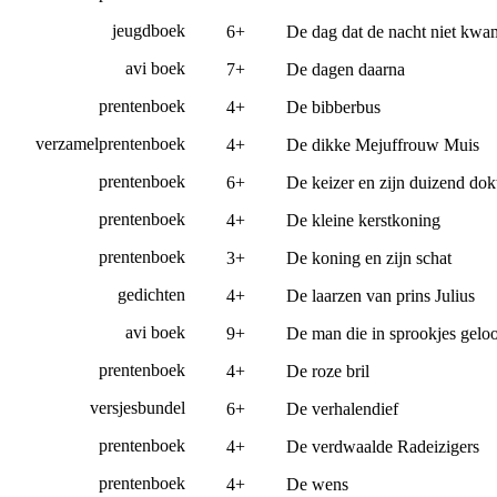
jeugdboek
6+
De dag dat de nacht niet kwa
avi boek
7+
De dagen daarna
prentenboek
4+
De bibberbus
verzamelprentenboek
4+
De dikke Mejuffrouw Muis
prentenboek
6+
De keizer en zijn duizend dok
prentenboek
4+
De kleine kerstkoning
prentenboek
3+
De koning en zijn schat
gedichten
4+
De laarzen van prins Julius
avi boek
9+
De man die in sprookjes gelo
prentenboek
4+
De roze bril
versjesbundel
6+
De verhalendief
prentenboek
4+
De verdwaalde Radeizigers
prentenboek
4+
De wens