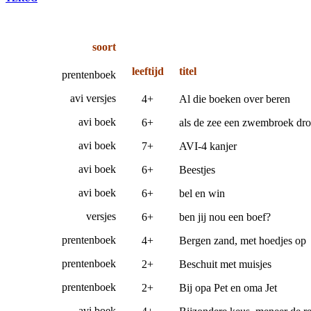
soort
leeftijd
titel
prentenboek
avi versjes
4+
Al die boeken over beren
avi boek
6+
als de zee een zwembroek dr
avi boek
7+
AVI-4 kanjer
avi boek
6+
Beestjes
avi boek
6+
bel en win
versjes
6+
ben jij nou een boef?
prentenboek
4+
Bergen zand, met hoedjes op
prentenboek
2+
Beschuit met muisjes
prentenboek
2+
Bij opa Pet en oma Jet
avi boek