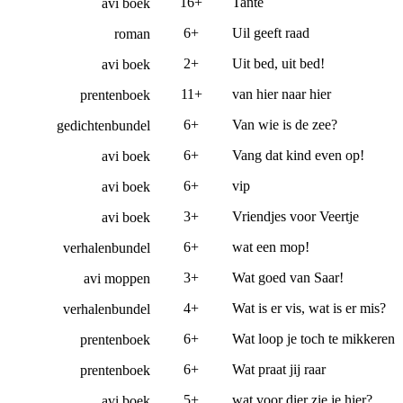
16+
Tante
avi boek
6+
Uil geeft raad
roman
2+
Uit bed, uit bed!
avi boek
11+
van hier naar hier
prentenboek
6+
Van wie is de zee?
gedichtenbundel
6+
Vang dat kind even op!
avi boek
6+
vip
avi boek
3+
Vriendjes voor Veertje
avi boek
6+
wat een mop!
verhalenbundel
3+
Wat goed van Saar!
avi moppen
4+
Wat is er vis, wat is er mis?
verhalenbundel
6+
Wat loop je toch te mikkeren
prentenboek
6+
Wat praat jij raar
prentenboek
5+
wat voor dier zie je hier?
avi boek