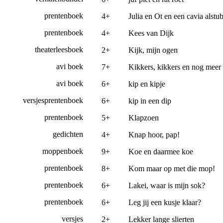
prentenboek
4+
Julia en Ot en een cavia alstub
prentenboek
4+
Kees van Dijk
theaterleesboek
2+
Kijk, mijn ogen
avi boek
7+
Kikkers, kikkers en nog meer
avi boek
6+
kip en kipje
versjesprentenboek
6+
kip in een dip
prentenboek
5+
Klapzoen
gedichten
4+
Knap hoor, pap!
moppenboek
9+
Koe en daarmee koe
prentenboek
8+
Kom maar op met die mop!
prentenboek
6+
Lakei, waar is mijn sok?
prentenboek
6+
Leg jij een kusje klaar?
versjes
2+
Lekker lange slierten