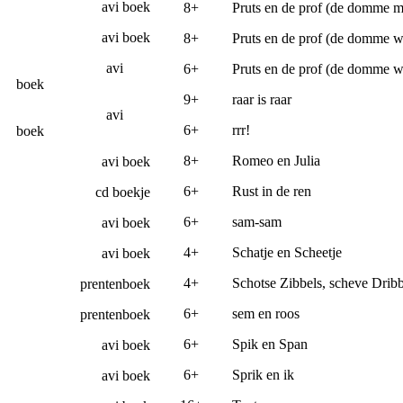
avi boek
8+
Pruts en de prof (de domme 
avi boek
8+
Pruts en de prof (de domme w
avi
6+
Pruts en de prof (de domme w
boek
9+
raar is raar
avi
6+
rrr!
boek
8+
Romeo en Julia
avi boek
6+
Rust in de ren
cd boekje
6+
sam-sam
avi boek
4+
Schatje en Scheetje
avi boek
4+
Schotse Zibbels, scheve Dribb
prentenboek
6+
sem en roos
prentenboek
6+
Spik en Span
avi boek
6+
Sprik en ik
avi boek