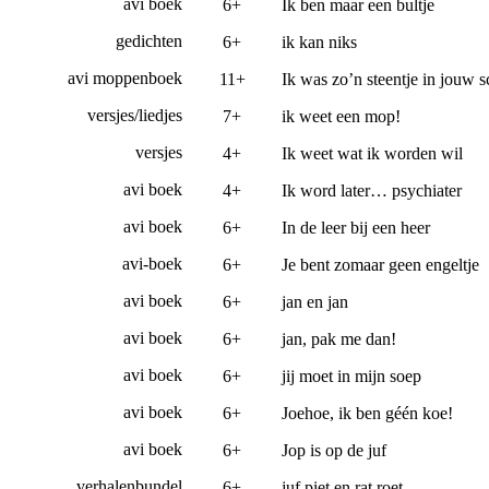
avi boek
6+
Ik ben maar een bultje
gedichten
6+
ik kan niks
avi moppenboek
11+
Ik was zo’n steentje in jouw 
versjes/liedjes
7+
ik weet een mop!
versjes
4+
Ik weet wat ik worden wil
avi boek
4+
Ik word later… psychiater
avi boek
6+
In de leer bij een heer
avi-boek
6+
Je bent zomaar geen engeltje
avi boek
6+
jan en jan
avi boek
6+
jan, pak me dan!
avi boek
6+
jij moet in mijn soep
avi boek
6+
Joehoe, ik ben géén koe!
avi boek
6+
Jop is op de juf
verhalenbundel
6+
juf piet en rat roet