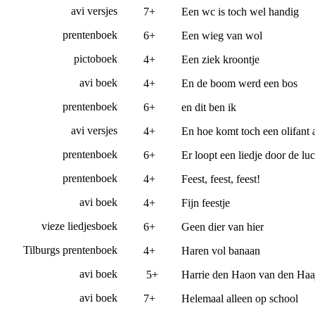
avi versjes
7+
Een wc is toch wel handig
prentenboek
6+
Een wieg van wol
pictoboek
4+
Een ziek kroontje
avi boek
4+
En de boom werd een bos
prentenboek
6+
en dit ben ik
avi versjes
4+
En hoe komt toch een olifant aa
prentenboek
6+
Er loopt een liedje door de luc
prentenboek
4+
Feest, feest, feest!
avi boek
4+
Fijn feestje
vieze liedjesboek
6+
Geen dier van hier
Tilburgs prentenboek
4+
Haren vol banaan
avi boek
5+
Harrie den Haon van den Haa
avi boek
7+
Helemaal alleen op school