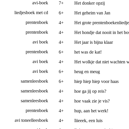
avi-boek
7+
Het donker opzij
liedjesboek met cd
6+
Het geheim van Jan
prentenboek
4+
Het grote prentenboekenliedj
prentenboek
4+
Het hondje dat nooit in het 
avi boek
4+
Het jaar is bijna klaar
prentenboek
6+
het was de kat!
avi boek
4+
Het wolkje dat niet wachten 
avi boek
6+
heug en meug
samenleesboek
6+
hiep hiep hiep voor haas
samenleesboek
4+
hoe ga jij op reis?
samenleesboek
4+
hoe vaak zie je vis?
prentenboek
4+
hup, aan het werk!
avi toneelleesboek
4+
Iiieeek, een luis