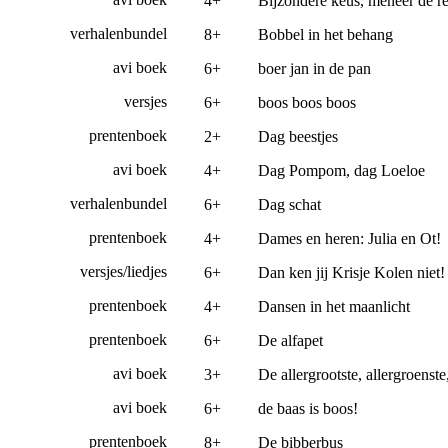
4+
Bijzondere keus, meneer de r
verhalenbundel
8+
Bobbel in het behang
avi boek
6+
boer jan in de pan
versjes
6+
boos boos boos
prentenboek
2+
Dag beestjes
avi boek
4+
Dag Pompom, dag Loeloe
verhalenbundel
6+
Dag schat
prentenboek
4+
Dames en heren: Julia en Ot!
versjes/liedjes
6+
Dan ken jij Krisje Kolen niet!
prentenboek
4+
Dansen in het maanlicht
prentenboek
6+
De alfapet
avi boek
3+
De allergrootste, allergroenst
avi boek
6+
de baas is boos!
prentenboek
8+
De bibberbus