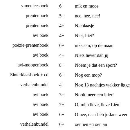
samenleesboek
6+
mik en moos
prentenboek
5+
nee, nee, nee!
prentenboek
4+
Nicolaasje
avi boek
4+
Niet, Piet?
poëzie-prentenboek
6+
niks aan, op de maan
avi boek
4+
Niets liever dan jij
avi-moppenboek
8+
Noem je dat een sport?
Sinterklaasboek + cd
6+
Nog een mop?
verhalenbundel
4+
Nog 13 nachtjes wakker ligg
avi boek
3+
Nooit meer een luier!
avi boek
7+
O, mijn lieve, lieve Lien
avi boek
6+
O nee, daar heb je Jans weer
verhalenbundel
6+
oen ien en oen an