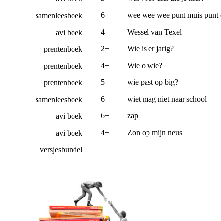
6+
wee wee wee punt muis punt 
samenleesboek
4+
Wessel van Texel
avi boek
2+
Wie is er jarig?
prentenboek
4+
Wie o wie?
prentenboek
5+
wie past op big?
prentenboek
6+
wiet mag niet naar school
samenleesboek
6+
zap
avi boek
4+
Zon op mijn neus
avi boek
versjesbundel