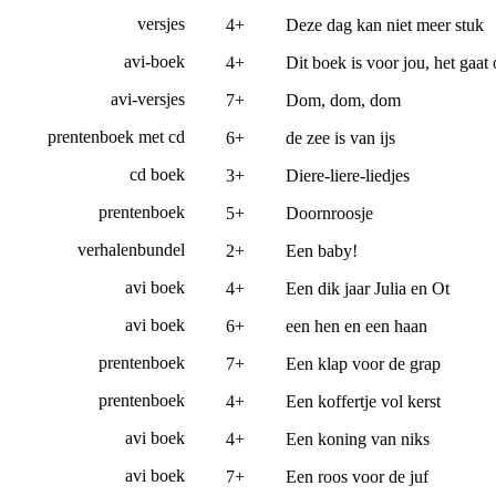
versjes
4+
Deze dag kan niet meer stuk
avi-boek
4+
Dit boek is voor jou, het gaat 
avi-versjes
7+
Dom, dom, dom
prentenboek met cd
6+
de zee is van ijs
cd boek
3+
Diere-liere-liedjes
prentenboek
5+
Doornroosje
verhalenbundel
2+
Een baby!
avi boek
4+
Een dik jaar Julia en Ot
avi boek
6+
een hen en een haan
prentenboek
7+
Een klap voor de grap
prentenboek
4+
Een koffertje vol kerst
avi boek
4+
Een koning van niks
avi boek
7+
Een roos voor de juf