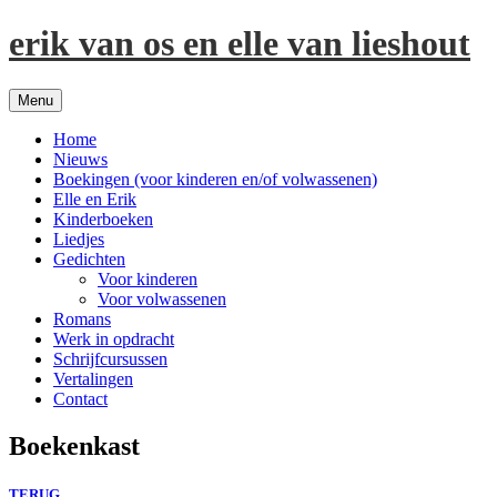
Spring
erik van os en elle van lieshout
naar
inhoud
Menu
Home
Nieuws
Boekingen (voor kinderen en/of volwassenen)
Elle en Erik
Kinderboeken
Liedjes
Gedichten
Voor kinderen
Voor volwassenen
Romans
Werk in opdracht
Schrijfcursussen
Vertalingen
Contact
Boekenkast
TERUG