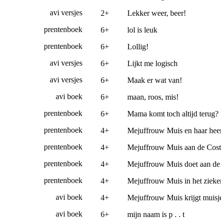
avi versjes
2+
Lekker weer, beer!
prentenboek
6+
lol is leuk
prentenboek
6+
Lollig!
avi versjes
6+
Lijkt me logisch
avi versjes
6+
Maak er wat van!
avi boek
6+
maan, roos, mis!
prentenboek
6+
Mama komt toch altijd terug?
prentenboek
4+
Mejuffrouw Muis en haar heer
prentenboek
4+
Mejuffrouw Muis aan de Cost
prentenboek
4+
Mejuffrouw Muis doet aan de 
prentenboek
4+
Mejuffrouw Muis in het zieke
avi boek
4+
Mejuffrouw Muis krijgt muisj
avi boek
6+
mijn naam is p . . t